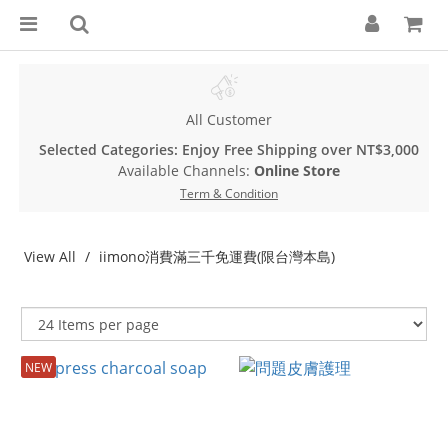
All Customer
Selected Categories: Enjoy Free Shipping over NT$3,000
Available Channels:
Online Store
Term & Condition
View All
iimono消費滿三千免運費(限台灣本島)
NEW