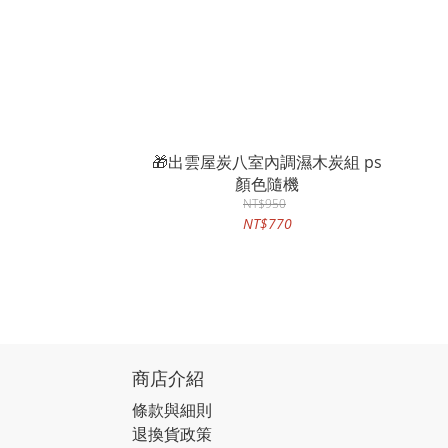
🎁出雲屋炭八室內調濕木炭組 ps
顏色隨機
NT$950
NT$770
商店介紹
條款與細則
退換貨政策