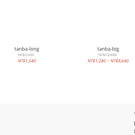
tanba-long
tanba-big
NT$1,920
NT$12,640
NT$1,540
NT$1,280 ~ NT$8,640