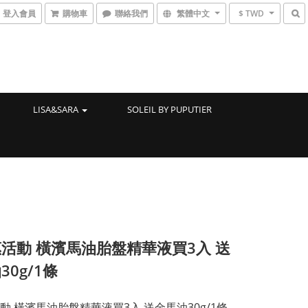
登入會員
購物車
聯絡我們
繁體中文
$ TWD
LISA&SARA
SOLEIL BY PUPUTIER
惠活動 橫濱馬油胎盤精華液買3入 送
30g/1條
活動 橫濱馬油胎盤精華液買3入 送金馬油30g/1條