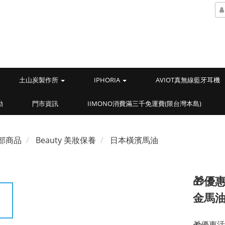
土山炭製作所
IPHORIA
AVIOT真無線藍牙耳機
動
門市資訊
IIMONO消費滿三千免運費(限台灣本島)
部商品
Beauty 美妝保養
日本橫濱馬油
🎁優
金馬油
🎁優惠