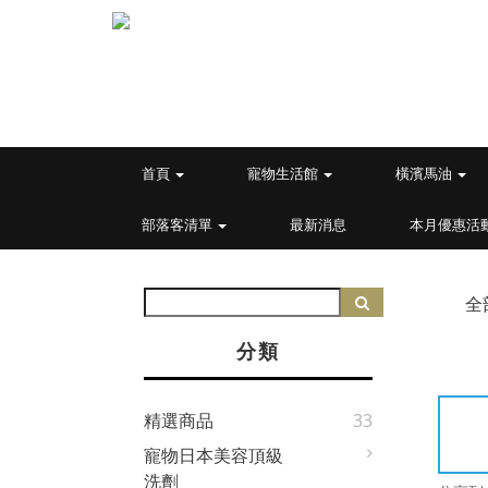
首頁
寵物生活館
橫濱馬油
部落客清單
最新消息
本月優惠活
全
分類
精選商品
33
寵物日本美容頂級
洗劑