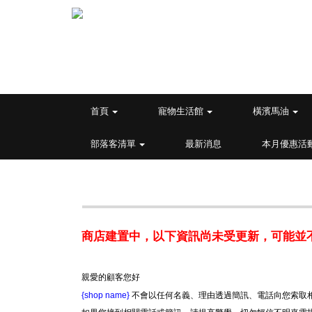
首頁
寵物生活館
橫濱馬油
部落客清單
最新消息
本月優惠活
商店建置中，以下資訊尚未受更新，可能並
親愛的顧客您好
{shop name}
不會以任何名義、理由透過簡訊、電話向您索取相