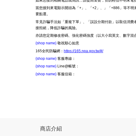
如果您接到相關電話或簡訊，請提高警覺，切勿輕信不明來電
當您接到來電顯示開頭為「+」、「+2」、」「+886」等
要點選。
常見詐騙手法如「重複下單」、「誤設分期付款」以取信消費
接拒絕，降低詐騙的風險。
亦請您定期修改密碼、強化密碼強度（以大小寫英文、數字混
{shop name}
敬祝順心如意
165全民防騙網：
https://165.npa.gov.tw/#/
{shop name}
客服專線：
{shop name}
Line@帳號：
{shop name}
客服信箱：
商店介紹