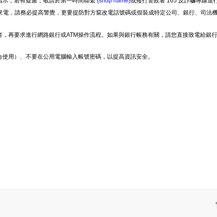
指示，若有疑慮，敬請於第一時間聯繫
{shop name}
或撥打警政署 165 反詐騙專線進
不明來電，請務必提高警覺，更要提防對方竄改電話號碼或假裝成特定公司、銀行、司法機
者，再要求進行網路銀行或ATM操作流程。如果與銀行帳務有關，請您直接致電給銀
合使用）、不要在公用電腦輸入帳號密碼，以提高資訊安全。